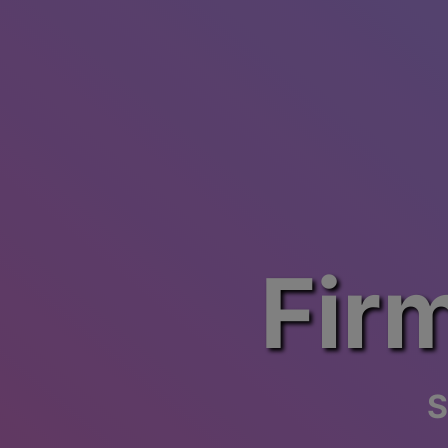
Fir
S