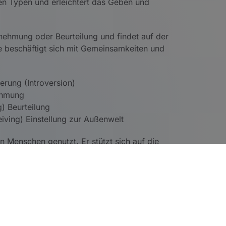
en Typen und erleichtert das Geben und
nehmung oder Beurteilung und findet auf der
e beschäftigt sich mit Gemeinsamkeiten und
erung (Introversion)
nehmung
g) Beurteilung
ving) Einstellung zur Außenwelt
en Menschen genutzt. Er stützt sich auf die
 findet seine Anwendung unter anderem in
ührung von Teamarbeit und Feedbackstrukturen:
ht problematisiert ,sondern als positive und
elnen zu erkennen und einzusetzen
n unterschiedlichen Umgang mit Problemen und