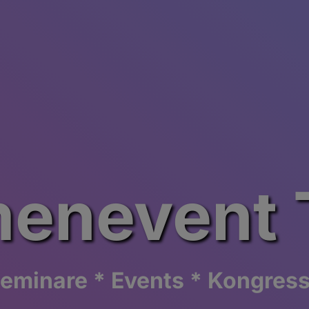
menevent T
eminare * Events * Kongres