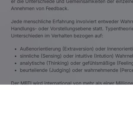
er die Unterschiede und Gemeinsamkeiten der einzeln
Annehmen von Feedback.
Jede menschliche Erfahrung involviert entweder Wahr
Handlungs- oder Vorstellungsebene statt. Typentheori
Unterschieden im Verhalten bezogen auf:
Außenorientierung (Extraversion) oder Innenorienti
sinnliche (Sensing) oder intuitive (Intution) Wahr
analytische (Thinking) oder gefühlsmäßige (Feelin
beurteilende (Judging) oder wahrnehmende (Percei
Der MBTI wird international von mehr als einer Million
Theorie von C. G. Jung über Persönlichkeitstypen und
Unternehmen zur Aus- und Weiterbildung und zur Einf
Um ein Klima zu schaffen, in dem Unterschiede nic
wertvolle Beiträge angenommen werden.
Um einer Gruppe zu helfen die Stärken jedes Einz
Um Einblicke und Verständnis zu schaffen, in de