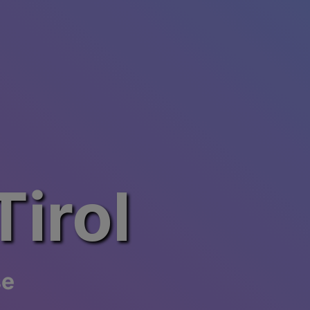
irol
se